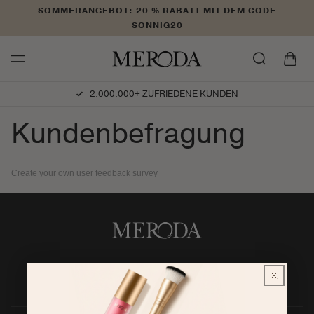
Direkt
SOMMERANGEBOT: 20 % RABATT MIT DEM CODE
zum
SONNIG20
Inhalt
Warenkorb
2.000.000+ ZUFRIEDENE KUNDEN
Kundenbefragung
Create your own user feedback survey