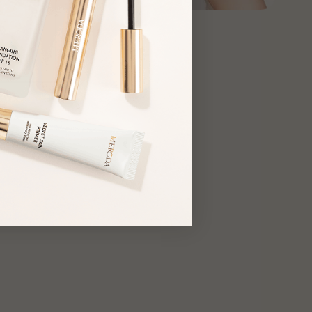
late, Butyrospermum Parkii (Shea) Butter, Persea Gratissima
ge deine Wimpern zunächst mit einer Wimpernzange in Form,
cado) Oil, Prunus Amygdalus Dulcis (Sweet Almond) Oil,
inen gelifteten Effekt zu erzielen. Streiche dann mit dem
lane, Tocopherol, Aluminum Hydroxide, Barium Sulfate,
ara-Bürstchen sanft vom Ansatz bis in die Spitzen und bewege
itan Sesquiisostearate, Isopropyl Titanium Triisostearate,
abei leicht hin und her, damit jede Wimper gleichmässig umhüllt
thoxycaprylylsilane, Colophonium (Rosin), Pentaerythrityl Tetra-
. Für mehr Intensität trage nach Wunsch weitere Schichten auf,
-butyl Hydroxyhydrocinnamate, CI 15850, CI 77491, CI 77492,
du dein perfektes Volumen und deine ideale Länge erreicht hast.
7499.
et Skin Primer 30ml / 1 fl. oz.
et Dream Lipstick - Perfect Nude (4g / 0.14 oz)
e den Primer vor dem Auftragen deines Make-ups gleichmässig
entyl Glycol Diheptanoate, Octyldodecanol, Synthetic Wax,
das gesamte Gesicht auf. Klopfe ihn mit den Fingerspitzen sanft
ecyl Trimellitate, Pentaerythrityl Tetraisostearate, Dimethicone,
ie Haut ein. Die Wärme deiner Finger lässt das Produkt nahtlos
isobutene, Cera Microcristallina, Mica, Dimethicone
der Haut verschmelzen und sorgt für ein ebenmässiges Finish.
spolymer, Silica, Bis-Diglyceryl Polyacyladipate-2, Candelilla
, Cetyl PEG/PPG-10/1 Dimethicone, Polyglyceryl-3
ostearate, Copernicia Cerifera (Carnauba) Wax, Tocopheryl
ate, Aroma, Silica Dimethyl Silylate, Glyceryl Caprylate,
ropyl Titanium Triisostearate, Aluminum Hydroxide, Olea
paea (Olive) Fruit Oil, Bisabolol,Zingiber Officinale (Ginger)
 Extract, Opuntia Ficus-Indica Fruit Extract, Pentaerythrityl