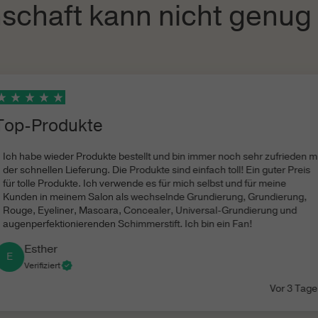
schaft kann nicht genu
Tetr
Trie
7789
Oxid
Gild
Aqua
Top-Produkte
Poly
Glyc
Ich habe wieder Produkte bestellt und bin immer noch sehr zufrieden m
Alco
der schnellen Lieferung. Die Produkte sind einfach toll! Ein guter Preis
Hydr
für tolle Produkte. Ich verwende es für mich selbst und für meine
Hexa
Kunden in meinem Salon als wechselnde Grundierung, Grundierung,
(Pea
Rouge, Eyeliner, Mascara, Concealer, Universal-Grundierung und
augenperfektionierenden Schimmerstift. Ich bin ein Fan!
Velv
Esther
E
Verifiziert
Cycl
Cros
Vor 3 Tag
Ison