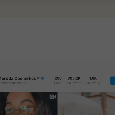
Poly
Pent
Acid
Dime
Ethy
eroda Cosmetics ®️
296
305.2K
1.6K
merodacosmetics
Posts
Followers
Following