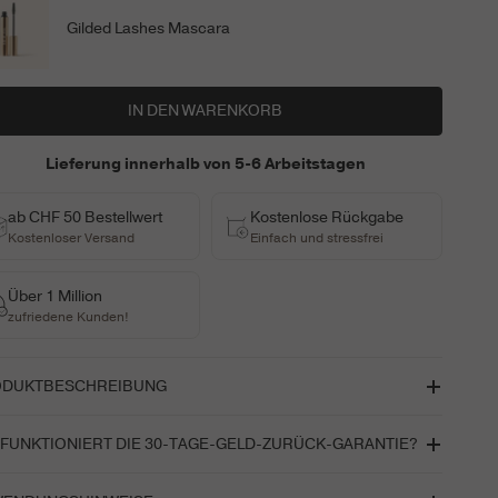
Gilded Lashes Mascara
IN DEN WARENKORB
Lieferung innerhalb von 5-6 Arbeitstagen
ab CHF 50 Bestellwert
Kostenlose Rückgabe
Kostenloser Versand
Einfach und stressfrei
Über 1 Million
zufriedene Kunden!
DUKTBESCHREIBUNG
ging Foundation 30ml / 1 fl oz
 FUNKTIONIERT DIE 30-TAGE-GELD-ZURÜCK-GARANTIE?
 Foundation, die sich sofort an deinen einzigartigen Hautton
bieten eine 100%ige Match-Garantie auf alle unsere Produkte.