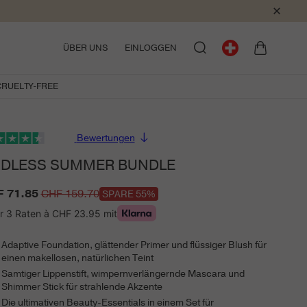
Warenkorb
ÜBER UNS
EINLOGGEN
CRUELTY-FREE
Bewertungen
DLESS SUMMER BUNDLE
 71.85
CHF 159.70
SPARE 55%
kaufspreis
maler
is
r 3 Raten à
CHF 23.95
mit
Adaptive Foundation, glättender Primer und flüssiger Blush für
einen makellosen, natürlichen Teint
ENCIL
BROW
NZER
TINT
IO
ENDLESS SUMMER BUNDLE
THE PRECISION BROW GEL
SUMMER TRAVEL CLUTCH
VIBRANT CHEEKS BLUSH
THE ESSENTIAL BRUSH
Samtiger Lippenstift, wimpernverlängernde Mascara und
BRUSH
Shimmer Stick für strahlende Akzente
Die ultimativen Beauty-Essentials in einem Set für