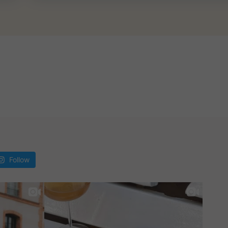
methylsilsesquioxane• Silica• PEG-10 Dimethicone•
aerythrityl Tetraisostearate• Aluminum Hydroxide• Stearic
• Phenoxyethanol• Tocopheryl Acetate• Bisabolol• Hydrogen
thicone• Triethoxycaprylylsilane• Methicone•
lhexylglycerin
Follow